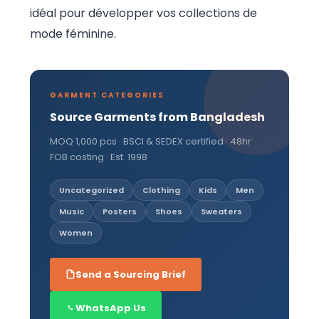
idéal pour développer vos collections de
mode féminine.
GARMENT CATEGORIES
Source Garments from Bangladesh
MOQ 1,000 pcs · BSCI & SEDEX certified · 48hr
FOB costing · Est. 1998
Uncategorized
Clothing
Kids
Men
Music
Posters
Shoes
Sweaters
Women
Send a Sourcing Brief
WhatsApp Us