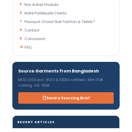
5
Nos Autres Produits
6
Notre Portefeuille Clients
7
Pourquoi Choisir Nak Fashion & Textile ?
8
Contact
9
Conclusion
10
FAQ
Source Garments from Bangladesh
MOQ 1,000 pcs · BSCI & SEDEX certified · 48hr FOB
costing · Est. 1998
Send a Sourcing Brief
RECENT ARTICLES