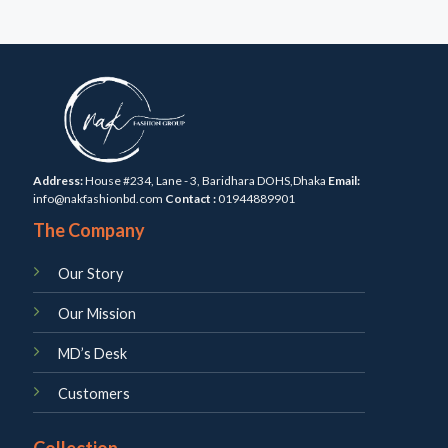
Address:
House #234, Lane - 3, Baridhara DOHS,Dhaka
Email:
info@nakfashionbd.com
Contact :
01944889901
The Company
Our Story
Our Mission
MD’s Desk
Customers