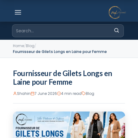
Skip
to
content
Search
for:
Home
/
Blog
/
Fournisseur de Gilets Longs en Laine pour Femme
Fournisseur de Gilets Longs en
Laine pour Femme
Shahin
7 June 2026
4 min read
Blog