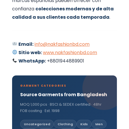
marcas españolas pueden ofrecer con
confianza
colecciones modernas y de alta
calidad a sus clientes cada temporada
.
Email:
info@nakfashionbd.com
Sitio web:
www.nakfashionbd.com
WhatsApp:
+8801944889901
GARMENT CATEGORIES
Source Garments from Bangladesh
MOQ 1,000 pcs · BSCI & SEDEX certified · 48hr
FOB costing · Est. 1998
Uncategorized
Clothing
Kids
Men