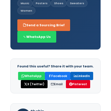
Music
Posters
Shoes
Sweaters
Women
Send a Sourcing Brief
WhatsApp Us
Found this useful? Share it with your team.
WhatsApp
Facebook
LinkedIn
X (Twitter)
Email
Pinterest