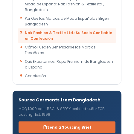
Moda de España: Nak Fashion & Textile Ltd.,
Bangladesh
2
Por Qué las Marcas de Moda Españolas Eligen
Bangladesh
3
Nak Fashion & Textile Ltd.: Su Socio Confiable
en Confección
4
Cómo Pueden Beneficiarse las Marcas
Españolas
5
Qué Exportamos: Ropa Premium de Bangladesh
a España
6
Conclusión
Source Garments from Bangladesh
MOQ 1,000 pcs · BSCI & SEDEX certified · 48hr FOB
costing · Est. 1998
Send a Sourcing Brief