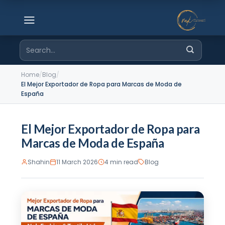
Skip
to
content
Search
for:
Home
/
Blog
/
El Mejor Exportador de Ropa para Marcas de Moda de
España
El Mejor Exportador de Ropa para
Marcas de Moda de España
Shahin
11 March 2026
4 min read
Blog