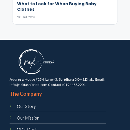
What to Look for When Buying Baby
Clothes
20 Jul 2026
Address:
House #234, Lane - 3, Baridhara DOHS,Dhaka
Email:
info@nakfashionbd.com
Contact :
01944889901
The Company
Our Story
Our Mission
MD’s Desk